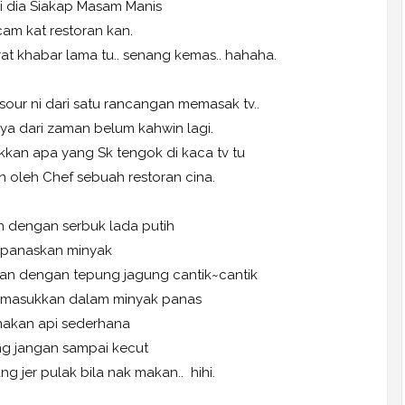
ni dia Siakap Masam Manis
am kat restoran kan.
at khabar lama tu.. senang kemas.. hahaha.
sour ni dari satu rancangan memasak tv..
nya dari zaman belum kahwin lagi.
ikkan apa yang Sk tengok di kaca tv tu
n oleh Chef sebuah restoran cina.
n dengan serbuk lada putih
panaskan minyak
an dengan tepung jagung cantik~cantik
s masukkan dalam minyak panas
akan api sederhana
g jangan sampai kecut
ang jer pulak bila nak makan.. hihi.