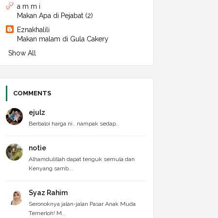
a m m i
►
2024
(496)
Makan Apa di Pejabat (2)
►
December 2024
(49)
►
November 2024
(39)
Eznakhalili
►
October 2024
(42)
Makan malam di Gula Cakery
►
September 2024
(49)
Show All
►
August 2024
(37)
►
July 2024
(34)
►
June 2024
(41)
►
May 2024
(38)
►
April 2024
(36)
COMMENTS
►
March 2024
(44)
►
February 2024
(40)
ejulz
►
January 2024
(47)
Berbaloi harga ni.. nampak sedap..
►
2023
(520)
►
December 2023
(43)
►
November 2023
(47)
notie
►
October 2023
(44)
Alhamdulillah dapat tenguk semula dan
►
September 2023
(42)
Kenyang samb...
►
August 2023
(41)
►
July 2023
(45)
►
June 2023
(41)
Syaz Rahim
►
May 2023
(41)
Seronoknya jalan-jalan Pasar Anak Muda
►
April 2023
(40)
Temerloh! M...