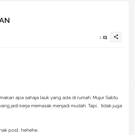
RAN
share
1
akan apa sahaja lauk yang ada di rumah. Mujur Sabtu
awang jadi kerja memasak menjadi mudah. Tapi.. tidak juga
 nak post.. hehehe..