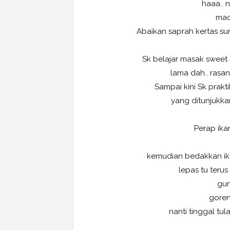
haaa.. 
mac
Abaikan saprah kertas sur
Sk belajar masak sweet 
lama dah.. rasa
Sampai kini Sk prakt
yang ditunjukka
Perap ika
kemudian bedakkan ik
lepas tu teru
gun
goren
nanti tinggal tul