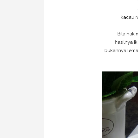
kacau r
Bila nak 
hasilnya 
bukannya lemau