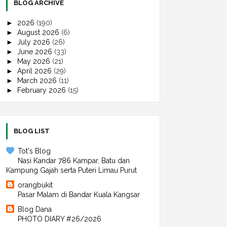
BLOG ARCHIVE
►
2026
(190)
►
August 2026
(6)
►
July 2026
(26)
►
June 2026
(33)
►
May 2026
(21)
►
April 2026
(29)
►
March 2026
(11)
►
February 2026
(15)
►
January 2026
(49)
►
2025
(497)
►
December 2025
(30)
►
November 2025
(39)
BLOG LIST
►
October 2025
(43)
►
September 2025
(45)
Tot's Blog
►
August 2025
(60)
Nasi Kandar 786 Kampar, Batu dan
►
July 2025
(42)
Kampung Gajah serta Puteri Limau Purut
►
June 2025
(30)
orangbukit
►
May 2025
(39)
Pasar Malam di Bandar Kuala Kangsar
►
April 2025
(31)
►
March 2025
(44)
Blog Dana
►
February 2025
(44)
PHOTO DIARY #26/2026
►
January 2025
(50)