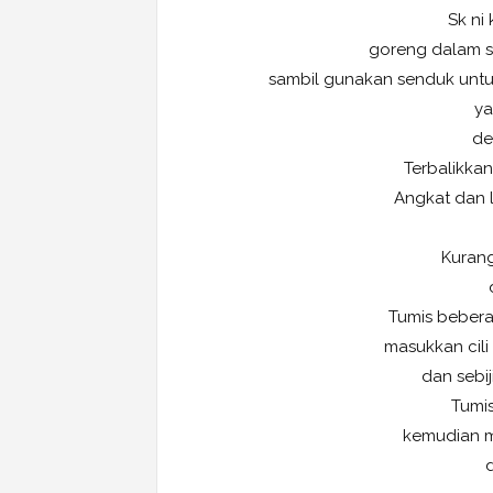
Sk ni
goreng dalam s
sambil gunakan senduk untu
ya
de
Terbalikkan
Angkat dan 
Kurang
Tumis bebera
masukkan cili
dan sebij
Tumi
kemudian m