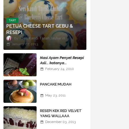
TART
PETUA CHEESE TART GEBU &
RESEPI
Seri Kandi Tanah Jauhar
January 07, 2013
Nasi Ayam Penyet Resepi
Asli... katanya...
February 24, 2010
PANCAKE MUDAH
May 23, 2011
RESEPI KEK RED VELVET
YANG WALLAAA
BERSAMA SALJU DAN
December 03, 2013
CHEESE MELELEH