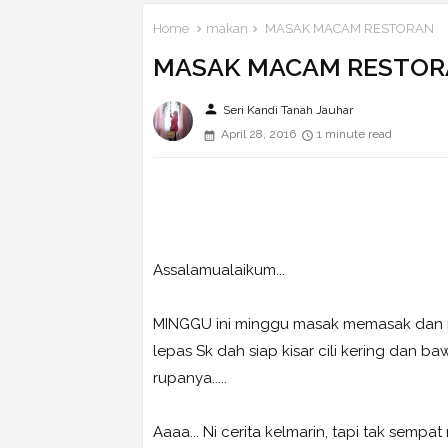
Home
makan
MASAK MACAM RESTORAN
MASAK MACAM RESTO
person
Seri Kandi Tanah Jauhar
April 28, 2016
1 minute read
Assalamualaikum...
MINGGU ini minggu masak memasak dan m
lepas Sk dah siap kisar cili kering dan b
rupanya.....
Aaaa... Ni cerita kelmarin, tapi tak sempat