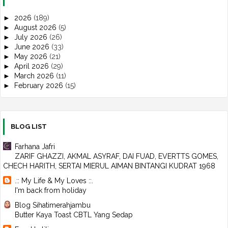
►
2026
(189)
►
August 2026
(5)
►
July 2026
(26)
►
June 2026
(33)
►
May 2026
(21)
►
April 2026
(29)
►
March 2026
(11)
►
February 2026
(15)
►
January 2026
(49)
▼
2025
(497)
►
December 2025
(30)
►
November 2025
(39)
BLOG LIST
►
October 2025
(43)
►
September 2025
(45)
Farhana Jafri
►
August 2025
(60)
ZARIF GHAZZI, AKMAL ASYRAF, DAI FUAD, EVERTTS GOMES,
►
July 2025
(42)
CHECH HARITH, SERTAI MIERUL AIMAN BINTANGI KUDRAT 1968
►
June 2025
(30)
.:: My Life & My Loves ::.
▼
May 2025
(39)
I'm back from holiday
MAKAN DI RESTORAN BUDAK SIEW MAI
MAKAN DI RESTORAN TEA GARDEN, GELANG PATAH
Blog Sihatimerahjambu
MASAK SAMBAL AYAM & TERJUMPA TIKUS BELANDA
Butter Kaya Toast CBTL Yang Sedap
DARI PAHANG KE JOHOR