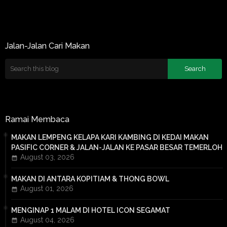
►
October 2020
(39)
►
September 2020
(28)
►
August 2020
(18)
►
July 2020
(12)
Jalan-Jalan Cari Makan
►
June 2020
(12)
►
May 2020
(2)
►
April 2020
(2)
►
March 2020
(14)
►
February 2020
(11)
►
January 2020
(16)
►
2019
(379)
►
December 2019
(12)
Ramai Membaca
►
November 2019
(25)
►
October 2019
(35)
MAKAN LEMPENG KELAPA KARI KAMBING DI KEDAI MAKAN
►
September 2019
(44)
PASIFIC CORNER & JALAN-JALAN KE PASAR BESAR TEMERLOH
►
August 2019
(41)
August 03, 2026
►
July 2019
(41)
►
June 2019
(23)
MAKAN DI ANTARA KOPITIAM & THONG BOWL
►
May 2019
(42)
August 01, 2026
►
April 2019
(26)
►
March 2019
(32)
MENGINAP 1 MALAM DI HOTEL ICON SEGAMAT
►
February 2019
(25)
August 04, 2026
►
January 2019
(33)