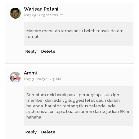
Warisan Petani
May 29, 2025 at 11:00 PM
Macam manalah ternakan tu boleh masuk dalam
rumah
Reply
Delete
Ammi
May 30, 2025 at 7:31 AM
Semalam dok borak pasal perangkap tikus dgn
member dan ada yg suggest letak daun durian
belanda. harini bc tentang tikus belanda…ada
sychronization topic bualan ammi dan kejadian SK ni
hahaha
Reply
Delete