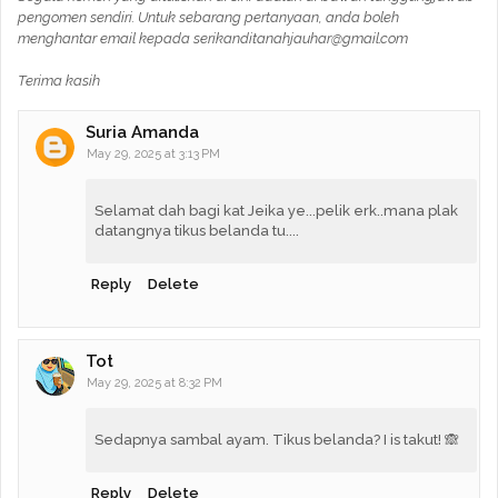
pengomen sendiri. Untuk sebarang pertanyaan, anda boleh
menghantar email kepada serikanditanahjauhar@gmail.com
Terima kasih
Suria Amanda
May 29, 2025 at 3:13 PM
Selamat dah bagi kat Jeika ye...pelik erk..mana plak
datangnya tikus belanda tu....
Reply
Delete
Tot
May 29, 2025 at 8:32 PM
Sedapnya sambal ayam. Tikus belanda? I is takut! 🙈
Reply
Delete