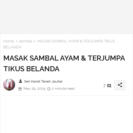
Home
sambal
MASAK SAMBAL AYAM & TERJUMPA TIKUS
BELANDA
MASAK SAMBAL AYAM & TERJUMPA
TIKUS BELANDA
person
Seri Kandi Tanah Jauhar
share
7
May 29, 2025
2 minute read