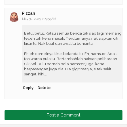
Pizzah
May 30, 2025 at 9:53 AM
Betul betul. Kalau semua benda tak siap lagi memang
leceh lah kerja masak. Terutamanya nak siapkan cili
kisar tu. Nak buat dari awal tu bencinta.
Eh eh comelnya tikus belanda tu. Eh, hamster! Ada 2
ton warna pula tu. Bertambahlah haiwan peliharaan
Cik Ani. Dulu pernah bela hamster juga, kena
berpasangan juga dia. Dia gigit manja je tak sakit
sangat. hihi...
Reply
Delete
Post a Comment