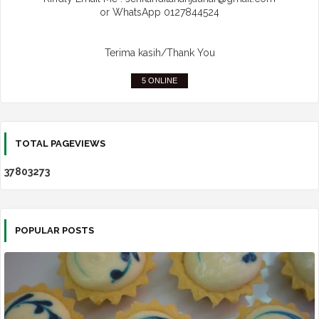
or WhatsApp 0127844524
Terima kasih/Thank You
5 ONLINE
TOTAL PAGEVIEWS
3
7
8
0
3
2
7
3
POPULAR POSTS