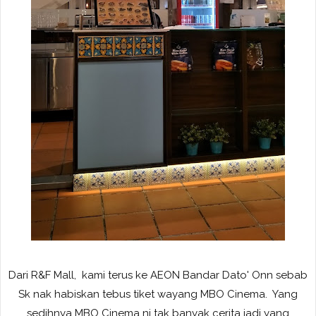
Dari R&F Mall, kami terus ke AEON Bandar Dato' Onn sebab
Sk nak habiskan tebus tiket wayang MBO Cinema. Yang
sedihnya MBO Cinema ni tak banyak cerita jadi yang