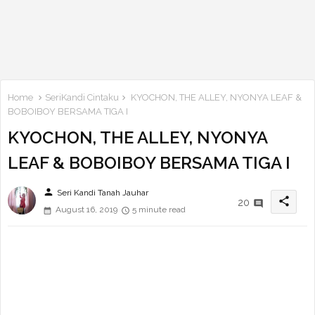
Home
SeriKandi Cintaku
KYOCHON, THE ALLEY, NYONYA LEAF &
BOBOIBOY BERSAMA TIGA I
KYOCHON, THE ALLEY, NYONYA
LEAF & BOBOIBOY BERSAMA TIGA I
person
Seri Kandi Tanah Jauhar
share
20
August 16, 2019
5 minute read