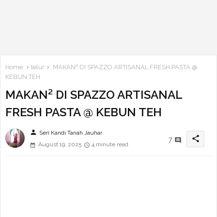
Home
telur
MAKAN² DI SPAZZO ARTISANAL FRESH PASTA @
KEBUN TEH
MAKAN² DI SPAZZO ARTISANAL
FRESH PASTA @ KEBUN TEH
person
Seri Kandi Tanah Jauhar
share
7
August 19, 2025
4 minute read