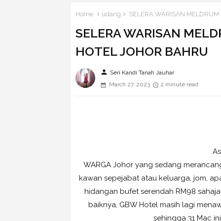
Home
udang
SELERA WARISAN MELDRUM 
SELERA WARISAN MEL
HOTEL JOHOR BAHRU
person
Seri Kandi Tanah Jauhar
March 27, 2023
2 minute read
As
WARGA Johor yang sedang merancang 
kawan sepejabat atau keluarga, jom, a
hidangan bufet serendah RM98 sahaja 
baiknya, GBW Hotel masih lagi menaw
sehingga 31 Mac in