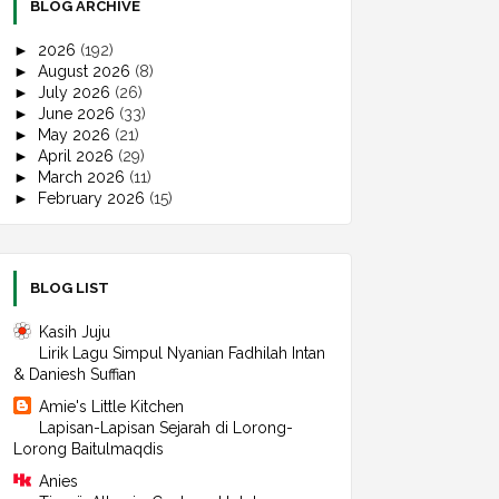
BLOG ARCHIVE
►
2026
(192)
►
August 2026
(8)
►
July 2026
(26)
►
June 2026
(33)
►
May 2026
(21)
►
April 2026
(29)
►
March 2026
(11)
►
February 2026
(15)
►
January 2026
(49)
►
2025
(497)
►
December 2025
(30)
►
November 2025
(39)
BLOG LIST
►
October 2025
(43)
►
September 2025
(45)
Kasih Juju
►
August 2025
(60)
Lirik Lagu Simpul Nyanian Fadhilah Intan
►
July 2025
(42)
& Daniesh Suffian
►
June 2025
(30)
Amie's Little Kitchen
►
May 2025
(39)
Lapisan-Lapisan Sejarah di Lorong-
►
April 2025
(31)
Lorong Baitulmaqdis
►
March 2025
(44)
►
February 2025
(44)
Anies
►
January 2025
(50)