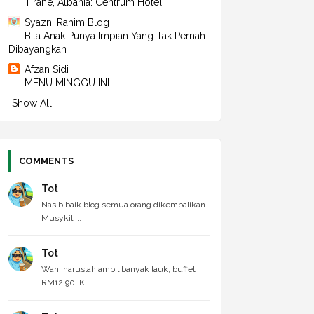
Tiranë, Albania: Centrum Hotel
►
2024
(496)
Syazni Rahim Blog
►
December 2024
(49)
Bila Anak Punya Impian Yang Tak Pernah
►
November 2024
(39)
Dibayangkan
►
October 2024
(42)
►
September 2024
(49)
Afzan Sidi
►
August 2024
(37)
MENU MINGGU INI
►
July 2024
(34)
Show All
►
June 2024
(41)
►
May 2024
(38)
►
April 2024
(36)
►
March 2024
(44)
►
February 2024
(40)
COMMENTS
►
January 2024
(47)
▼
2023
(520)
Tot
►
December 2023
(43)
Nasib baik blog semua orang dikembalikan.
►
November 2023
(47)
Musykil ...
►
October 2023
(44)
►
September 2023
(42)
►
August 2023
(41)
Tot
►
July 2023
(45)
Wah, haruslah ambil banyak lauk, buffet
►
June 2023
(41)
RM12.90. K...
►
May 2023
(41)
►
April 2023
(40)