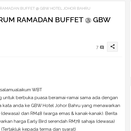
RAMADAN BUFFET @ GBW HOTEL JOHOR BAHRU
DRUM RAMADAN BUFFET @ GBW
share
7
salamualaikum WBT
untuk berbuka puasa beramai-ramai sama ada dengan
pa kata anda ke GBW Hotel Johor Bahru yang menawarkan
(dewasa) dan RM48 (warga emas & kanak-kanak). Berita
arkan harga Early Bird serendah RM78 sahaja (dewasa)
i (Tertakluk kepada terma dan syarat)