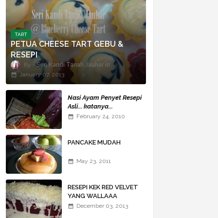
TART
PETUA CHEESE TART GEBU &
RESEPI
Seri Kandi Tanah Jauhar
January 07, 2013
Nasi Ayam Penyet Resepi
Asli... katanya...
February 24, 2010
PANCAKE MUDAH
May 23, 2011
RESEPI KEK RED VELVET
YANG WALLAAA
BERSAMA SALJU DAN
December 03, 2013
CHEESE MELELEH